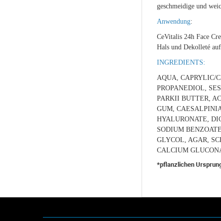
geschmeidige und weich
Anwendung
:
CeVitalis 24h Face Cr
Hals und Dekolleté auf
INGREDIENTS:
AQUA, CAPRYLIC/C
PROPANEDIOL, SE
PARKII BUTTER, 
GUM, CAESALPINIA
HYALURONATE, DIC
SODIUM BENZOATE
GLYCOL, AGAR, S
CALCIUM GLUCO
*pflanzlichen Ursprun