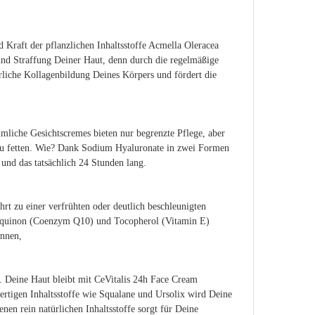
Kraft der pflanzlichen Inhaltsstoffe Acmella Oleracea
und Straffung Deiner Haut, denn durch die regelmäßige
rliche Kollagenbildung Deines Körpers und fördert die
mliche Gesichtscremes bieten nur begrenzte Pflege, aber
 zu fetten. Wie? Dank Sodium Hyaluronate in zwei Formen
und das tatsächlich 24 Stunden lang.
rt zu einer verfrühten oder deutlich beschleunigten
Ubiquinon (Coenzym Q10) und Tocopherol (Vitamin E)
innen,
. Deine Haut bleibt mit CeVitalis 24h Face Cream
ertigen Inhaltsstoffe wie Squalane und Ursolix wird Deine
nen rein natürlichen Inhaltsstoffe sorgt für Deine