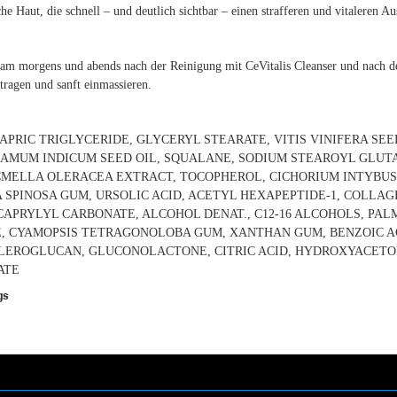
e Haut, die schnell – und deutlich sichtbar – einen strafferen und vitaleren Au
eam morgens und abends nach der Reinigung mit CeVitalis Cleanser und nach 
tragen und sanft einmassieren.
APRIC TRIGLYCERIDE, GLYCERYL STEARATE, VITIS VINIFERA SEE
SAMUM INDICUM SEED OIL, SQUALANE, SODIUM STEAROYL GLU
ACMELLA OLERACEA EXTRACT, TOCOPHEROL, CICHORIUM INTYBU
 SPINOSA GUM, URSOLIC ACID, ACETYL HEXAPEPTIDE-1, COLLAG
APRYLYL CARBONATE, ALCOHOL DENAT., C12-16 ALCOHOLS, PAL
, CYAMOPSIS TETRAGONOLOBA GUM, XANTHAN GUM, BENZOIC ACI
CLEROGLUCAN, GLUCONOLACTONE, CITRIC ACID, HYDROXYACET
NATE
gs