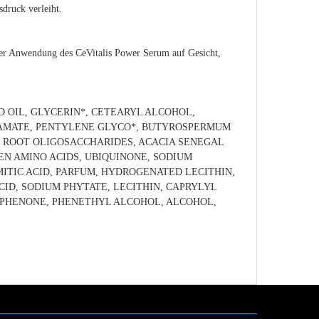
sdruck verleiht.
der Anwendung des CeVitalis Power Serum auf Gesicht,
D OIL, GLYCERIN*, CETEARYL ALCOHOL,
TAMATE, PENTYLENE GLYCO*, BUTYROSPERMUM
S ROOT OLIGOSACCHARIDES, ACACIA SENEGAL
EN AMINO ACIDS, UBIQUINONE, SODIUM
MITIC ACID, PARFUM, HYDROGENATED LECITHIN,
D, SODIUM PHYTATE, LECITHIN, CAPRYLYL
OPHENONE, PHENETHYL ALCOHOL, ALCOHOL,