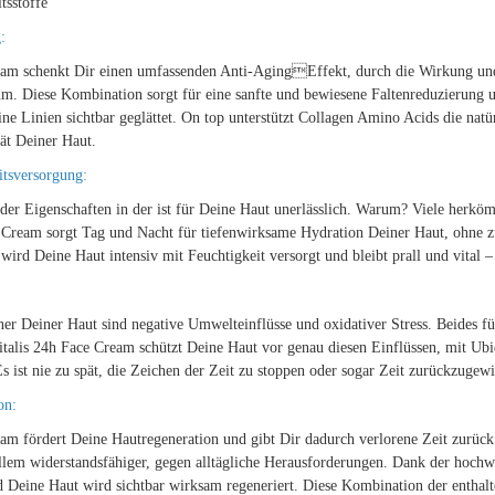
tsstoffe
:
eam schenkt Dir einen umfassenden Anti-AgingEffekt, durch die Wirkung und 
m. Diese Kombination sorgt für eine sanfte und bewiesene Faltenreduzierung 
 Linien sichtbar geglättet. On top unterstützt Collagen Amino Acids die natü
tät Deiner Haut.
itsversorgung:
er Eigenschaften in der ist für Deine Haut unerlässlich. Warum? Viele herköm
e Cream sorgt Tag und Nacht für tiefenwirksame Hydration Deiner Haut, ohne
 Deine Haut intensiv mit Feuchtigkeit versorgt und bleibt prall und vital – 
er Deiner Haut sind negative Umwelteinflüsse und oxidativer Stress. Beides füh
italis 24h Face Cream schützt Deine Haut vor genau diesen Einflüssen, mit 
Es ist nie zu spät, die Zeichen der Zeit zu stoppen oder sogar Zeit zurückzugew
on:
am fördert Deine Hautregeneration und gibt Dir dadurch verlorene Zeit zurück
llem widerstandsfähiger, gegen alltägliche Herausforderungen. Dank der hochw
d Deine Haut wird sichtbar wirksam regeneriert. Diese Kombination der enthalte