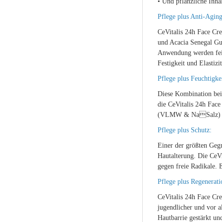
• Und pflanzliche Inhal
Pflege plus Anti-Aging
CeVitalis 24h Face Cr
und Acacia Senegal Gu
Anwendung werden feine
Festigkeit und Elastizi
Pflege plus Feuchtigke
Diese Kombination beid
die CeVitalis 24h Fac
(VLMW & NaSalz) wird
Pflege plus Schutz:
Einer der größten Gegn
Hautalterung. Die CeV
gegen freie Radikale. 
Pflege plus Regenerati
CeVitalis 24h Face Cre
jugendlicher und vor a
Hautbarrie gestärkt un