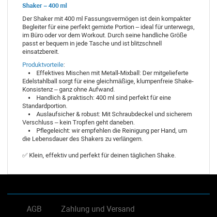
Shaker – 400 ml
Der Shaker mit 400 ml Fassungsvermögen ist dein kompakter
Begleiter für eine perfekt gemixte Portion – ideal für unterwegs,
im Büro oder vor dem Workout. Durch seine handliche Größe
passt er bequem in jede Tasche und ist blitzschnell
einsatzbereit.
Produktvorteile
:
• Effektives Mischen mit Metall-Mixball: Der mitgelieferte
Edelstahlball sorgt für eine gleichmäßige, klumpenfreie Shake-
Konsistenz – ganz ohne Aufwand.
• Handlich & praktisch: 400 ml sind perfekt für eine
Standardportion.
• Auslaufsicher & robust: Mit Schraubdeckel und sicherem
Verschluss – kein Tropfen geht daneben.
• Pflegeleicht: wir empfehlen die Reinigung per Hand, um
die Lebensdauer des Shakers zu verlängern.
✅ Klein, effektiv und perfekt für deinen täglichen Shake.
AGB
Zahlung und Versand