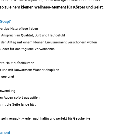
r Duft
– exklusiv komponiert, für ein unvergleichliches Dufterlebnis
so zu einem kleinen
Wellness-Moment für Körper und Geist
.
 Soap?
wertige Naturpflege lieben
Anspruch an Qualität, Duft und Hautgefühl
ie den Alltag mit einem kleinen Luxusmoment verschönern wollen
k oder für das tägliche Verwöhnritual
uchte Haut aufschäumen
n und mit lauwarmem Wasser abspülen
n geeignet
Anwendung
en Augen sofort ausspülen
mit die Seife lange hält
inzeln verpackt – edel, nachhaltig und perfekt für Geschenke
moment