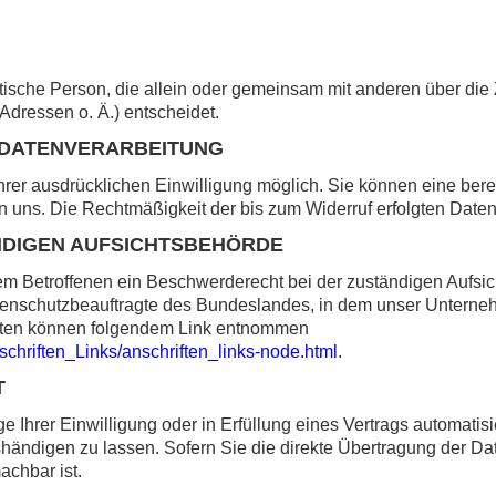
ristische Person, die allein oder gemeinsam mit anderen über di
dressen o. Ä.) entscheidet.
R DATENVERARBEITUNG
rer ausdrücklichen Einwilligung möglich. Sie können eine bereits
an uns. Die Rechtmäßigkeit der bis zum Widerruf erfolgten Daten
NDIGEN AUFSICHTSBEHÖRDE
dem Betroffenen ein Beschwerderecht bei der zuständigen Aufsi
tenschutzbeauftragte des Bundeslandes, in dem unser Unternehm
aten können folgendem Link entnommen
schriften_Links/anschriften_links-node.html
.
T
 Ihrer Einwilligung oder in Erfüllung eines Vertrags automatisie
ndigen zu lassen. Sofern Sie die direkte Übertragung der Da
achbar ist.