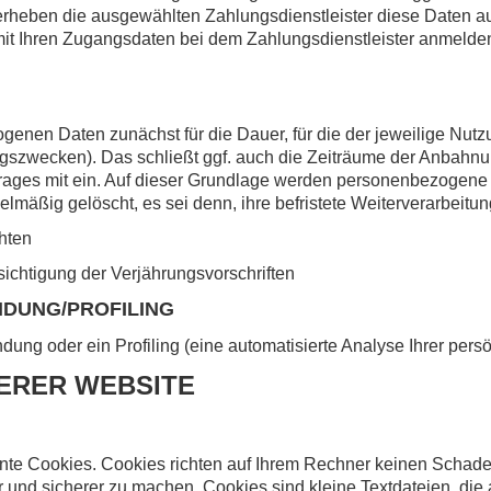
heben die ausgewählten Zahlungsdienstleister diese Daten auch
it Ihren Zugangsdaten bei dem Zahlungsdienstleister anmelden.
ogenen Daten zunächst für die Dauer, für die der jeweilige N
ungszwecken). Das schließt ggf. auch die Zeiträume der Anbahnu
trages mit ein. Auf dieser Grundlage werden personenbezogene
elmäßig gelöscht, es sei denn, ihre befristete Weiterverarbeitun
hten
htigung der Verjährungsvorschriften
NDUNG/PROFILING
dung oder ein Profiling (eine automatisierte Analyse Ihrer per
ERER WEBSITE
nnte Cookies. Cookies richten auf Ihrem Rechner keinen Schade
er und sicherer zu machen. Cookies sind kleine Textdateien, di